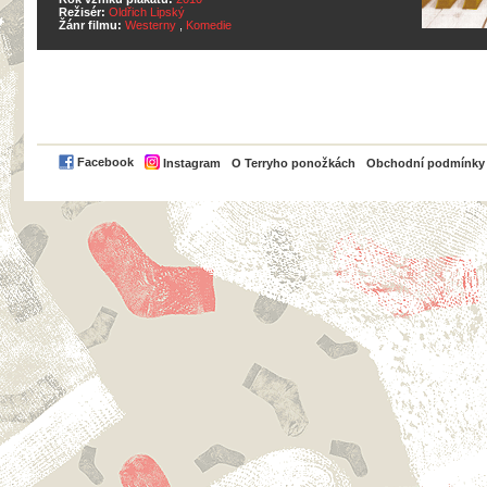
Režisér:
Oldřich Lipský
Žánr filmu:
Westerny
,
Komedie
PayPal
Facebook
Instagram
O Terryho ponožkách
Obchodní podmínky