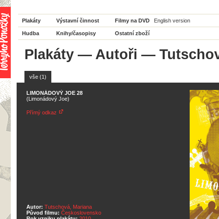
Plakáty
Výstavní činnost
Filmy na DVD
English version
Hudba
Knihy/časopisy
Ostatní zboží
Plakáty
—
Autoři
— Tutschov
vše (1)
LIMONÁDOVÝ JOE 28
(Limonádový Joe)
Přímý odkaz
Autor:
Tutschová, Mariana
Původ filmu:
Československo
Rok vzniku plakátu:
2010