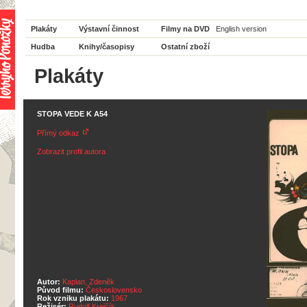
Plakáty
Výstavní činnost
Filmy na DVD
English version
Hudba
Knihy/časopisy
Ostatní zboží
Plakáty
STOPA VEDE K A54
Přímý odkaz
Zobrazit profil autora
Autor:
Kaplan, Zdeněk
Původ filmu:
Československo
Rok vzniku plakátu:
1967
Režisér:
Rudolf Krejčík