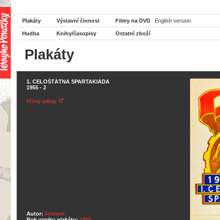
Plakáty
Výstavní činnost
Filmy na DVD
English version
Hudba
Knihy/časopisy
Ostatní zboží
Plakáty
1. CELOŠTÁTNA SPARTAKIÁDA
1955 - 2
Přímý odkaz
Autor:
Anonym
Rok vzniku plakátu:
1955