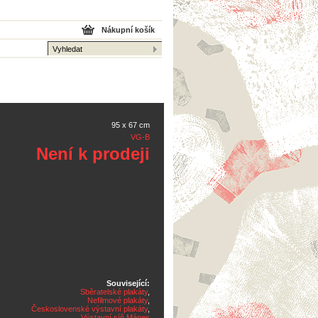
Nákupní košík
95 x 67 cm
VG-B
Není k prodeji
Související:
Sběratelské plakáty
,
Nefilmové plakáty
,
Československé výstavní plakáty
,
Výstavní síň Mánes