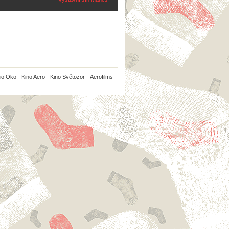
io Oko
Kino Aero
Kino Světozor
Aerofilms