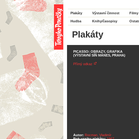
Plakáty
Výstavní činnost
Filmy
Hudba
Knihy/časopisy
Ostat
Plakáty
PICASSO: OBRAZY, GRAFIKA
(VÝSTAVNÍ SÍŇ MÁNES, PRAHA)
Přímý odkaz
Autor:
Rocman, Vladimír
Rok vzniku plakátu:
1967