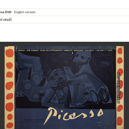
 na DVD
English version
ní zboží