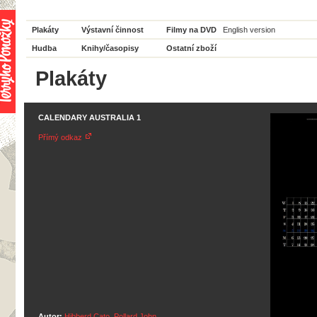
Plakáty
Výstavní činnost
Filmy na DVD
English version
Hudba
Knihy/časopisy
Ostatní zboží
Plakáty
CALENDARY AUSTRALIA 1
Přímý odkaz
Autor:
Hibberd Cato
,
Pollard John