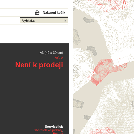
Nákupní košík
A3 (42 x 30 cm)
VG-A
Není k prodeji
Související:
Sběratelské plakáty
,
Best of