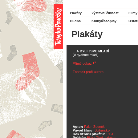
Plakáty
Výstavní činnost
Filmy
Hudba
Knihy/časopisy
Ostat
Plakáty
... A BYLI JSME MLADÍ
(A byahme mladi)
Přímý odkaz
Zobrazit profil autora
Autor:
Palcr, Zdeněk
Původ filmu:
Bulharsko
Rok vzniku plakátu:
1961
Režisér:
Binka Zhelyazkova