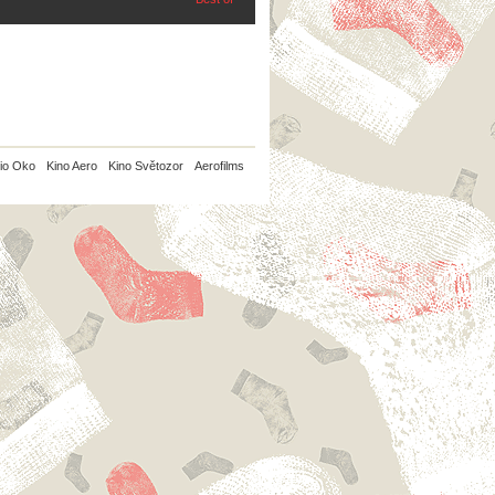
io Oko
Kino Aero
Kino Světozor
Aerofilms