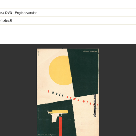
 na DVD
English version
ní zboží