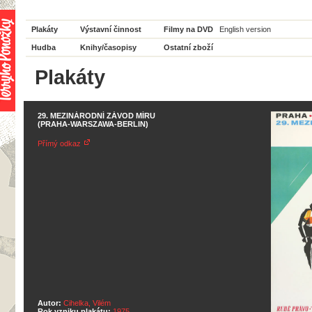
Plakáty
Výstavní činnost
Filmy na DVD
English version
Hudba
Knihy/časopisy
Ostatní zboží
Plakáty
29. MEZINÁRODNÍ ZÁVOD MÍRU
(PRAHA-WARSZAWA-BERLIN)
Přímý odkaz
Autor:
Cihelka, Vilém
Rok vzniku plakátu:
1975