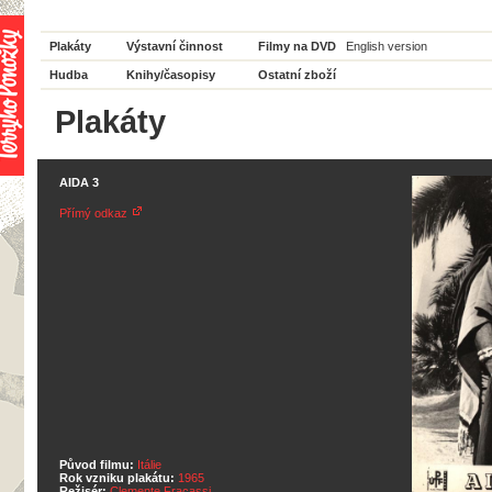
Plakáty
Výstavní činnost
Filmy na DVD
English version
Hudba
Knihy/časopisy
Ostatní zboží
Plakáty
AIDA 3
Přímý odkaz
Původ filmu:
Itálie
Rok vzniku plakátu:
1965
Režisér:
Clemente Fracassi