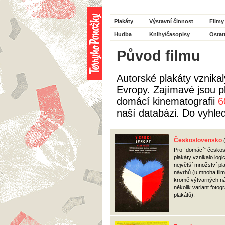
Plakáty
Výstavní činnost
Filmy
Hudba
Knihy/časopisy
Ostat
Původ filmu
Autorské plakáty vznika
Evropy. Zajímavé jsou 
domácí kinematografii
6
naší databázi. Do vyhle
Československo
Pro “domácí” česko
plakáty vznikalo logi
největší množství p
návrhů (u mnoha film
kromě výtvarných ná
několik variant fotog
plakátů).