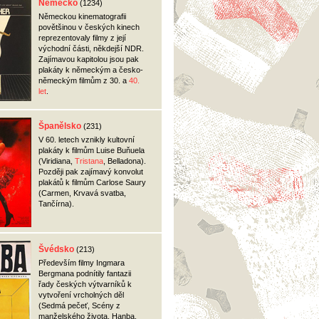
Německo
(1234)
Německou kinematografii
povětšinou v českých kinech
reprezentovaly filmy z její
východní části, někdejší
NDR
.
Zajímavou kapitolou jsou pak
plakáty k německým a česko-
německým filmům z 30. a
40.
let
.
Španělsko
(231)
V 60. letech vznikly kultovní
plakáty k filmům Luise Buňuela
(Viridiana,
Tristana
, Belladona).
Později pak zajímavý konvolut
plakátů k filmům Carlose Saury
(Carmen, Krvavá svatba,
Tančírna).
Švédsko
(213)
Především filmy Ingmara
Bergmana podnítily fantazii
řady českých výtvarníků k
vytvoření vrcholných děl
(Sedmá pečeť, Scény z
manželského života, Hanba,