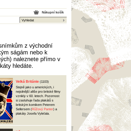
Nákupní košík
k snímkům z východní
ským ságám nebo k
ných) naleznete přímo v
káty hledáte.
Velká Británie
(1103)
Stejně jako u amerických, i
nejsilnější afiše pro britské filmy
vznikly v 60. letech. Pozornost
si zasluhuje řada plakátů s
britským komikem Peterem
Sellersem (
Růžový Panter
) a
plakáty Josefa Vyleťala.