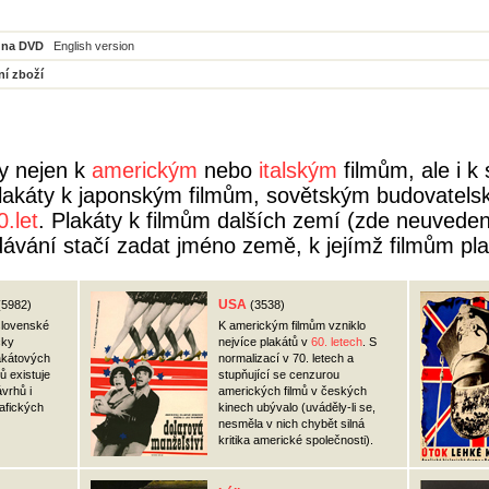
 na DVD
English version
ní zboží
ly nejen k
americkým
nebo
italským
filmům, ale i 
plakáty k japonským filmům, sovětským budovatel
0.let
. Plakáty k filmům dalších zemí (zde neuvede
dávání stačí zadat jméno země, k jejímž filmům pla
USA
(5982)
(3538)
slovenské
K americkým filmům vzniklo
cky
nejvíce plakátů v
60. letech
. S
lakátových
normalizací v 70. letech a
ů existuje
stupňující se cenzurou
vrhů i
amerických filmů v českých
rafických
kinech ubývalo (uváděly-li se,
nesměla v nich chybět silná
kritika americké společnosti).