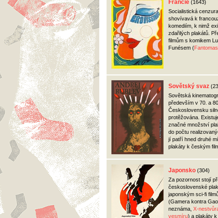
Francie
(1643)
Socialistická cenzura
shovívavá k franco
komediím, k nimž exi
zdařilých plakátů. P
filmům s komikem Lu
Funésem (
Fantomas
Sovětský svaz
(2
Sovětská kinematogr
především v 70. a 80
Československu siln
protěžována. Existuje
značné množství pla
do počtu realizovan
jí patří hned druhé m
plakáty k českým fil
Japonsko
(304)
Za pozornost stojí 
československé plak
japonským sci-fi fil
(Gamera kontra Gao
neznáma,
X-nestvůr
vesmíru
) a plakáty k