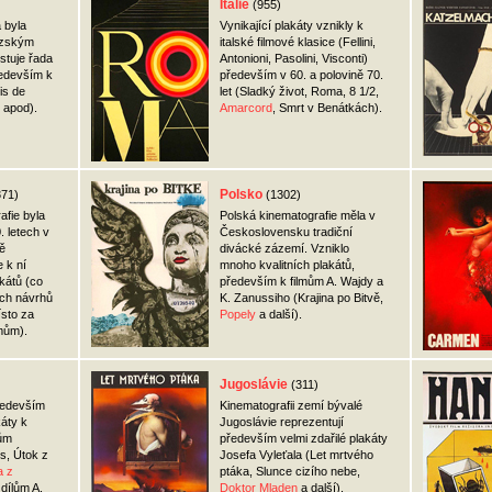
Itálie
(955)
 byla
Vynikající plakáty vznikly k
uzským
italské filmové klasice (Fellini,
stuje řada
Antonioni, Pasolini, Visconti)
ředevším k
především v 60. a polovině 70.
is de
let (Sladký život, Roma, 8 1/2,
apod).
Amarcord
, Smrt v Benátkách).
Polsko
371)
(1302)
afie byla
Polská kinematografie měla v
. letech v
Československu tradiční
ě
divácké zázemí. Vzniklo
 k ní
mnoho kvalitních plakátů,
kátů (co
především k filmům A. Wajdy a
ých návrhů
K. Zanussiho (Krajina po Bitvě,
ísto za
Popely
a další).
mům).
Jugoslávie
(311)
především
Kinematografii zemí bývalé
áty k
Jugoslávie reprezentují
mům
především velmi zdařilé plakáty
s, Útok z
Josefa Vyleťala (Let mrtvého
a z
ptáka, Slunce cizího nebe,
 dílům A.
Doktor Mladen
a další).