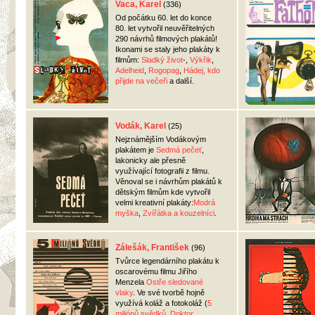
Vaca, Karel
(336)
Od počátku 60. let do konce
80. let vytvořil neuvěřitelných
290 návrhů filmových plakátů!
Ikonami se staly jeho plakáty k
filmům:
Sladký život
-,
Výkřik
,
Adelheid
,
Rogopag
,
Hádej, kdo
přijde na večeři
a další.
Vodák, Karel
(25)
Nejznámějším Vodákovým
plakátem je
Sedmá pečeť
,
lakonicky ale přesně
využívající fotografii z filmu.
Věnoval se i návrhům plakátů k
dětským filmům kde vytvořil
velmi kreativní plakáty:
Modrá
myška
,
Zvířátka a kouzelníci
.
Zálešák, František
(96)
Tvůrce legendárního plakátu k
oscarovému filmu Jiřího
Menzela
Ostře sledované
vlaky
. Ve své tvorbě hojně
využívá koláž a fotokoláž (
5
miliónů svědků
,
Doktor