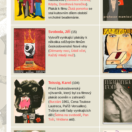
Kdyby
,
Dostihová horečka
).
Plakát k filmu
Žlutá ponorka
se
stal kultovním dílem období
vrcholné beatlemánie.
Svoboda, Jiří
(15)
Vytvořil vynikající plakáty k
několika stěžejním filmům
československé Nové vlny
(
Démanty noci
,
Údolí včel
,
Každý mladý muž
).
Teissig, Karel
(104)
První československý
výtvarník, který byl za filmový
plakát oceněn v zahraničí
(
Burziáni
1961, Cena Toulose
Lautreca, Paříž-Versailles).
Tvůrce celé řady vynikajících
děl (
Šelma na svobodě
,
Pan
Toši
,
Viridiana
atd).