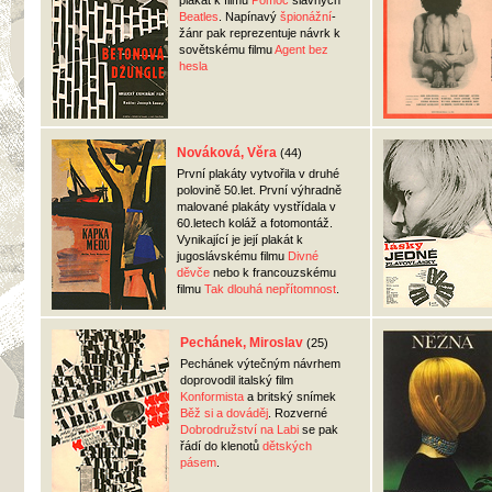
plakát k filmu
Pomoc
slavných
Beatles
. Napínavý
špionážní
-
žánr pak reprezentuje návrk k
sovětskému filmu
Agent bez
hesla
Nováková, Věra
(44)
První plakáty vytvořila v druhé
polovině 50.let. První výhradně
malované plakáty vystřídala v
60.letech koláž a fotomontáž.
Vynikající je její plakát k
jugoslávskému filmu
Divné
děvče
nebo k francouzskému
filmu
Tak dlouhá nepřítomnost
.
Pechánek, Miroslav
(25)
Pechánek výtečným návrhem
doprovodil italský film
Konformista
a britský snímek
Běž si a dováděj
. Rozverné
Dobrodružství na Labi
se pak
řádí do klenotů
dětských
pásem
.