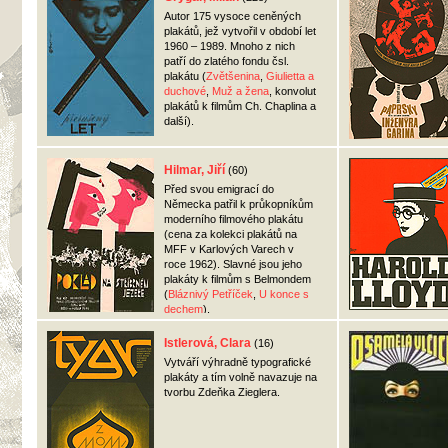
Autor 175 vysoce ceněných
plakátů, jež vytvořil v období let
1960 – 1989. Mnoho z nich
patří do zlatého fondu čsl.
plakátu (
Zvětšenina
,
Giulietta a
duchové
,
Muž a žena
, konvolut
plakátů k filmům Ch. Chaplina a
další).
Hilmar, Jiří
(60)
Před svou emigrací do
Německa patřil k průkopníkům
moderního filmového plakátu
(cena za kolekci plakátů na
MFF
v Karlových Varech v
roce 1962). Slavné jsou jeho
plakáty k filmům s Belmondem
(
Bláznivý Petříček
,
U konce s
dechem
).
Istlerová, Clara
(16)
Vytváří výhradně typografické
plakáty a tím volně navazuje na
tvorbu Zdeňka Zieglera.