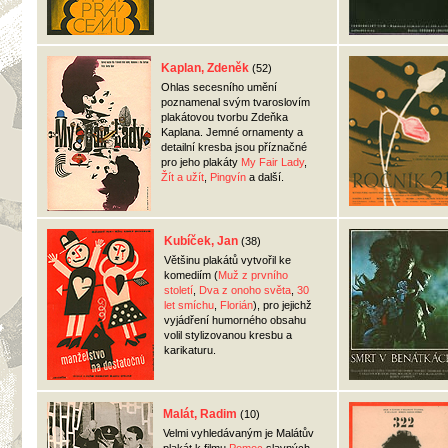
Kaplan, Zdeněk
(52)
Ohlas secesního umění
poznamenal svým tvaroslovím
plakátovou tvorbu Zdeňka
Kaplana. Jemné ornamenty a
detailní kresba jsou příznačné
pro jeho plakáty
My Fair Lady
,
Žít a užít
,
Pingvín
a další.
filmových plaká
Kubíček, Jan
(38)
Většinu plakátů vytvořil ke
komediím (
Muž z prvního
století
,
Dva z onoho světa
,
30
let smíchu
,
Florián
), pro jejichž
vyjádření humorného obsahu
volil stylizovanou kresbu a
karikaturu.
Malát, Radim
(10)
Velmi vyhledávaným je Malátův