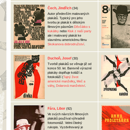
Čech, Jindřich
(34)
Autor především malovaných
plakátů. Typický pro jeho
tvorbu je plakát k dětským
filmovým pásmům
Děvčátko s
kukátky
nebo
Kluk z naší party
ale i malovaný plakát ke
slavnému americkému filmu
Skokanova dobrodružství
.
Duchoň, Josef
(30)
Tvorbě plakátů se věnuje již od
konce 50. let. Barevně výrazné
plakáty doplňuje koláží a
fotokoláží (
Tajný život
americké manželky
,
Meč a
váhy
,
Dolarová manželství
.
Fára, Libor
(92)
Ve svých návrzích filmových
plakátů používal výhradně
fotomontáž. Velmi čitelný
rukopis. Vyzdvihovaný je