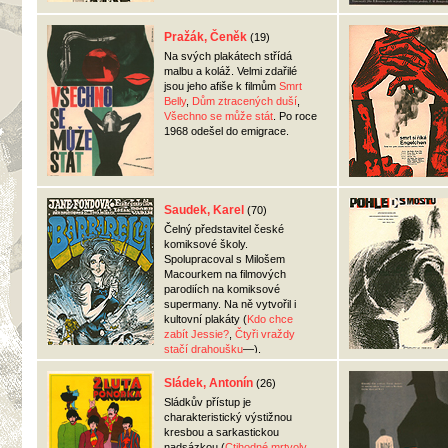
Pražák, Čeněk
(19)
Na svých plakátech střídá
malbu a koláž. Velmi zdařilé
jsou jeho afiše k filmům
Smrt
Belly
,
Dům ztracených duší
,
Všechno se může stát
. Po roce
1968 odešel do emigrace.
Saudek, Karel
(70)
Čelný představitel české
komiksové školy.
Spolupracoval s Milošem
Macourkem na filmových
parodiích na komiksové
supermany. Na ně vytvořil i
kultovní plakáty (
Kdo chce
zabít Jessie?
,
Čtyři vraždy
stačí drahoušku
—).
Sládek, Antonín
(26)
Sládkův přístup je
charakteristický výstižnou
kresbou a sarkastickou
nadsázkou (
Ctihodné mrtvoly
,