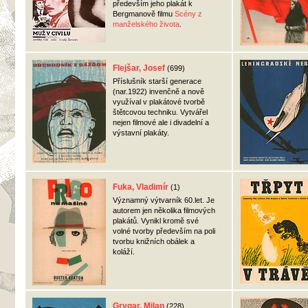
především jeho plakát k
Bergmanově filmu
Scény z
manželského života
.
Flejšar, Josef
(699)
Příslušník starší generace
(nar.1922) invenčně a nově
využíval v plakátové tvorbě
štětcovou techniku. Vytvářel
nejen filmové ale i divadelní a
výstavní plakáty.
Fuka, Vladimír
(1)
Významný výtvarník 60.let. Je
autorem jen několika filmových
plakátů. Vynikl kromě své
volné tvorby především na poli
tvorbu knižních obálek a
koláží.
Grygar, Milan
(228)