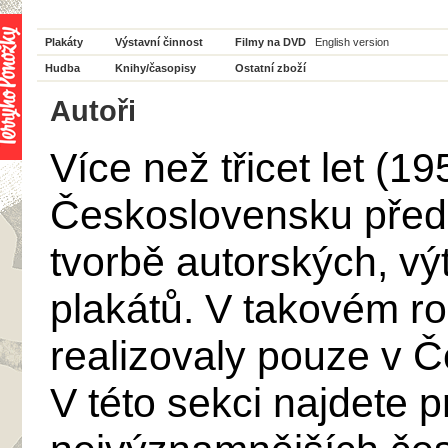
Plakáty
Výstavní činnost
Filmy na DVD
English version
Hudba
Knihy/časopisy
Ostatní zboží
Autoři
Více než třicet let (1
Československu předn
tvorbě autorských, vý
plakátů. V takovém ro
realizovaly pouze v 
V této sekci najdete 