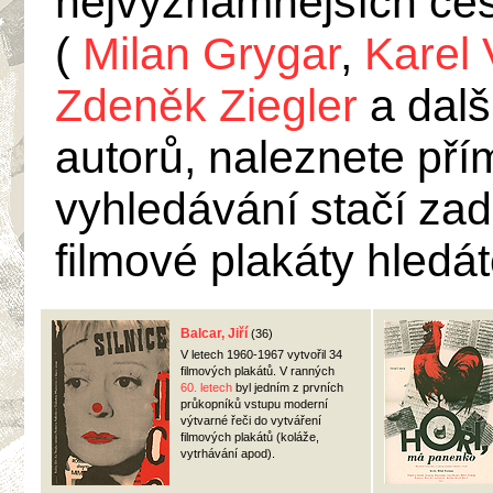
nejvýznamnějších če
(
Milan Grygar
,
Karel
Zdeněk Ziegler
a dalš
autorů, naleznete pří
vyhledávání stačí zad
filmové plakáty hledát
Balcar, Jiří
(36)
V letech 1960-1967 vytvořil 34
filmových plakátů. V ranných
60. letech
byl jedním z prvních
průkopníků vstupu moderní
výtvarné řeči do vytváření
filmových plakátů (koláže,
vytrhávání apod).