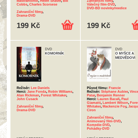
Mastrantonio
,
Helen Shaver
,
Bill
Zahraniční filmy
,
Cobbs
,
Charles Scorsese
Válečný film-DVD
,
DVD-BD novinky/reedice
Zahraniční filmy
,
Drama-DVD
199 Kč
199 Kč
DVD
DVD
KOMORNÍK
O MYŠCE A
MEDVĚDOVI
Režisér:
Lee Daniels
Původ filmu:
Francie
Herci:
Jane Fonda
,
Robin Williams
,
Režisér:
Stéphane Aubier
,
Vinc
Alan Rickman
,
Forest Whitaker
,
Patar
,
Benjamin Renner
John Cusack
Herci:
Lauren Bacall
,
Paul
Giamatti
,
Lambert Wilson
,
Fore
Zahraniční filmy
,
Whitaker
,
Mackenzie Foy
,
Jacqu
Drama-DVD
Ciron
Zahraniční filmy
,
Animovaný film-DVD
,
Komedie-DVD
,
Pohádky-DVD