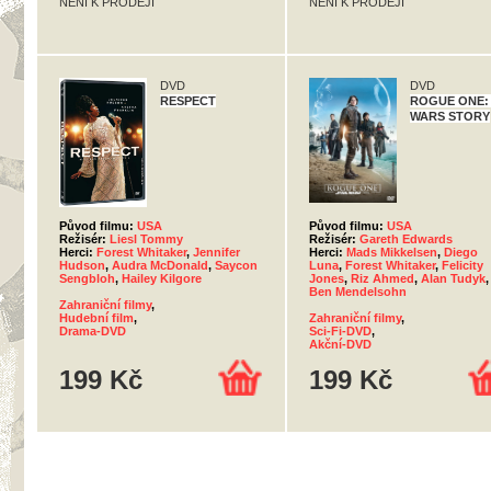
NENÍ K PRODEJI
NENÍ K PRODEJI
DVD
DVD
RESPECT
ROGUE ONE:
WARS STORY
Původ filmu:
USA
Původ filmu:
USA
Režisér:
Liesl Tommy
Režisér:
Gareth Edwards
Herci:
Forest Whitaker
,
Jennifer
Herci:
Mads Mikkelsen
,
Diego
Hudson
,
Audra McDonald
,
Saycon
Luna
,
Forest Whitaker
,
Felicity
Sengbloh
,
Hailey Kilgore
Jones
,
Riz Ahmed
,
Alan Tudyk
,
Ben Mendelsohn
Zahraniční filmy
,
Hudební film
,
Zahraniční filmy
,
Drama-DVD
Sci-Fi-DVD
,
Akční-DVD
199 Kč
199 Kč