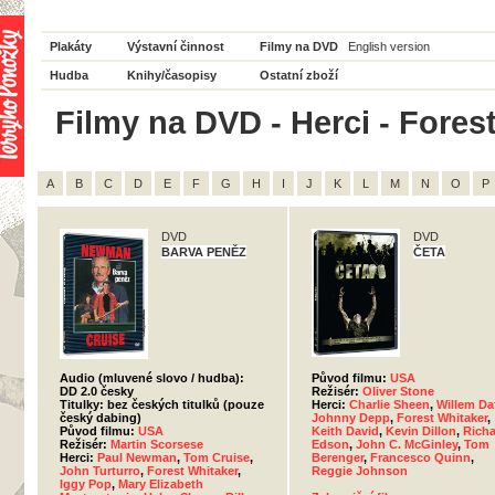
Plakáty
Výstavní činnost
Filmy na DVD
English version
Hudba
Knihy/časopisy
Ostatní zboží
Filmy na DVD - Herci - Fores
A
B
C
D
E
F
G
H
I
J
K
L
M
N
O
P
DVD
DVD
BARVA PENĚZ
ČETA
Audio (mluvené slovo / hudba):
Původ filmu:
USA
DD 2.0 česky
Režisér:
Oliver Stone
Titulky: bez českých titulků (pouze
Herci:
Charlie Sheen
,
Willem Da
český dabing)
Johnny Depp
,
Forest Whitaker
,
Původ filmu:
USA
Keith David
,
Kevin Dillon
,
Rich
Režisér:
Martin Scorsese
Edson
,
John C. McGinley
,
Tom
Herci:
Paul Newman
,
Tom Cruise
,
Berenger
,
Francesco Quinn
,
John Turturro
,
Forest Whitaker
,
Reggie Johnson
Iggy Pop
,
Mary Elizabeth