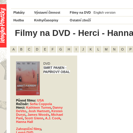
Plakáty
Výstavní činnost
Filmy na DVD
English version
Hudba
Knihy/časopisy
Ostatní zboží
Filmy na DVD - Herci - Hanna
A
B
C
D
E
F
G
H
I
J
K
L
M
N
O
P
DVD
SMRT PANEN -
PAPÍROVÝ OBAL
Původ filmu:
USA
Režisér:
Sofia Coppola
Herci:
Kathleen Turner
,
Danny
DeVito
,
Josh Hartnett
,
Kirsten
Dunst
,
James Woods
,
Michael
Paré
,
Scott Glenn
,
A.J. Cook
,
Hanna Hall
Zahraniční filmy
,
Levná DVD
,