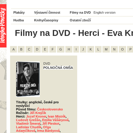
Plakáty
Výstavní činnost
Filmy na DVD
English version
Hudba
Knihy/časopisy
Ostatní zboží
Filmy na DVD - Herci - Eva Kr
A
B
C
D
E
F
G
H
I
J
K
L
M
N
O
P
DVD
POLNOČNÁ OMŠA
Titulky: anglické, české pro
neslyšící
Původ filmu:
Československo
Režisér:
Jiří Krejčík
Herci:
Jozef Kroner
,
Ivan Mistrík
,
Ľudovít Greššo
,
Emília Vášáryová
,
Vladimír Šmeral
,
Jiří Pleskot
,
Ladislav Chudík
,
Oľga
Adamčíková
,
Irma Bárdyová
,