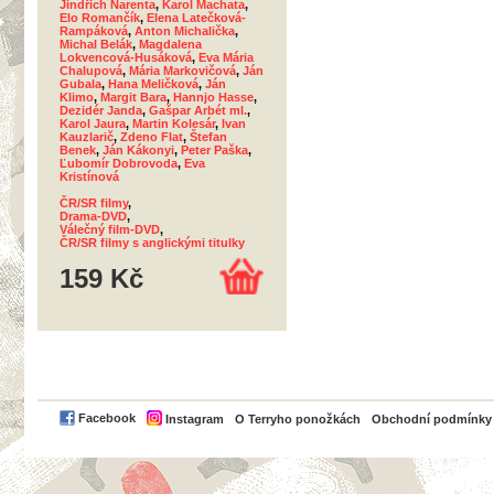
Jindřich Narenta
,
Karol Machata
,
Elo Romančík
,
Elena Latečková-
Rampáková
,
Anton Michalička
,
Michal Belák
,
Magdalena
Lokvencová-Husáková
,
Eva Mária
Chalupová
,
Mária Markovičová
,
Ján
Gubala
,
Hana Meličková
,
Ján
Klimo
,
Margit Bara
,
Hannjo Hasse
,
Dezidér Janda
,
Gašpar Arbét ml.
,
Karol Jaura
,
Martin Kolesár
,
Ivan
Kauzlarič
,
Zdeno Flat
,
Štefan
Benek
,
Ján Kákonyi
,
Peter Paška
,
Ľubomír Dobrovoda
,
Eva
Kristínová
ČR/SR filmy
,
Drama-DVD
,
Válečný film-DVD
,
ČR/SR filmy s anglickými titulky
159 Kč
PayPal
Facebook
Instagram
O Terryho ponožkách
Obchodní podmínky