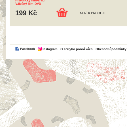
Historický film-DVD
,
Válečný film-DVD
199 Kč
NENÍ K PRODEJI
PayPal
Facebook
Instagram
O Terryho ponožkách
Obchodní podmínky