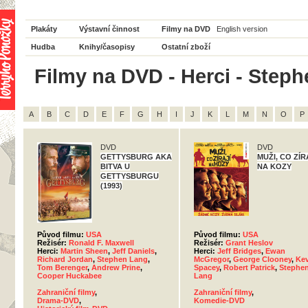
Plakáty
Výstavní činnost
Filmy na DVD
English version
Hudba
Knihy/časopisy
Ostatní zboží
Filmy na DVD - Herci - Steph
A
B
C
D
E
F
G
H
I
J
K
L
M
N
O
P
DVD
DVD
GETTYSBURG AKA
MUŽI, CO ZÍR
BITVA U
NA KOZY
GETTYSBURGU
(1993)
Původ filmu:
USA
Původ filmu:
USA
Režisér:
Ronald F. Maxwell
Režisér:
Grant Heslov
Herci:
Martin Sheen
,
Jeff Daniels
,
Herci:
Jeff Bridges
,
Ewan
Richard Jordan
,
Stephen Lang
,
McGregor
,
George Clooney
,
Kev
Tom Berenger
,
Andrew Prine
,
Spacey
,
Robert Patrick
,
Stephe
Cooper Huckabee
Lang
Zahraniční filmy
,
Zahraniční filmy
,
Drama-DVD
,
Komedie-DVD