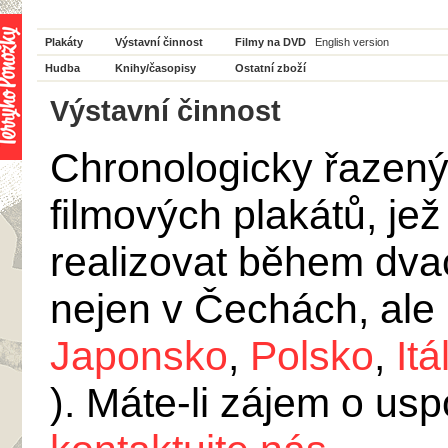
Plakáty
Výstavní činnost
Filmy na DVD
English version
Hudba
Knihy/časopisy
Ostatní zboží
Výstavní činnost
Chronologicky řazený
filmových plakátů, je
realizovat během dvac
nejen v Čechách, ale 
Japonsko
,
Polsko
,
Itá
). Máte-li zájem o us