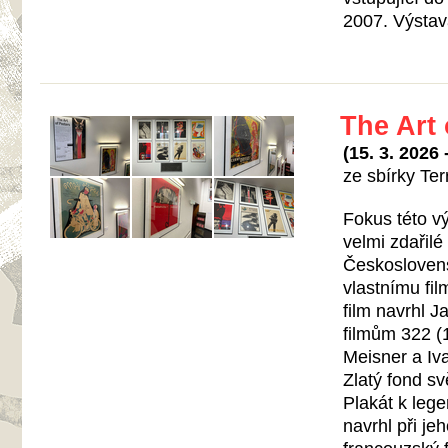
2007. Výstav
The Art 
(15. 3. 2026
ze sbírky Ter
Fokus této v
velmi zdařilé
Českoslovens
vlastnímu fil
film navrhl 
filmům 322 (
Meisner a Iv
Zlatý fond sv
Plakát k leg
navrhl při je