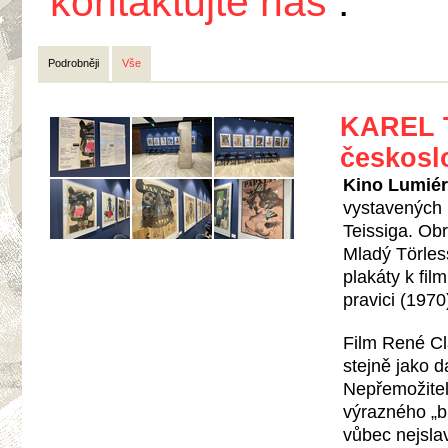
kontaktujte nás
.
Podrobněji
Vše
KAREL T
českosl
Kino Lumiére
vystavených p
Teissiga. Obr
Mladý Törless
plakáty k fil
pravici (197
Film René Cla
stejně jako d
Nepřemožitel
výrazného „br
vůbec nejsla