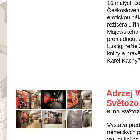
10 malých če
Českoslovens
erotickou nál
režiséra Jiř
Majewského 
přehlédnout v
Lustig; režie
knihy a hrav
Karel Kachyň
Adrzej W
Světozo
Kino Světozo
Výstava před
německých pl
vstupující d