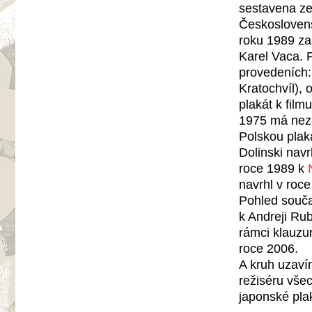
sestavena ze 
Českoslovens
roku 1989 zas
Karel Vaca. P
provedeních:
Kratochvíl),
plakát k film
1975 má nez
Polskou plak
Dolinski navr
roce 1989 k
navrhl v roce
Pohled souča
k Andreji Rub
rámci klauzur
roce 2006.
A kruh uzavír
režiséru všec
japonské plak