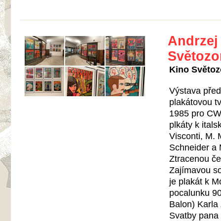
Andrzej 
Světozo
Kino Světozo
Výstava před
plakátovou tv
1985 pro
CW
plkáty k ital
Visconti, M.
Schneider a 
Ztracenou če
Zajímavou sou
je plakát k 
pocalunku 90
Balon) Karla
Svatby pana 