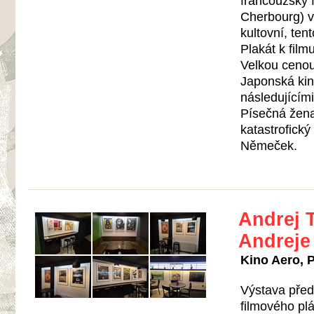
francouzský 
Cherbourg) vy
kultovní, ten
Plakát k fil
Velkou ceno
Japonská kin
následujícím
Písečná žena
katastrofick
Němeček.
Andrej T
Andreje
Kino Aero, P
Výstava před
filmového pl