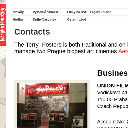
Plakáty
Výstavní činnost
Filmy na DVD
English version
Hudba
Knihy/časopisy
Ostatní zboží
Contacts
The Terry Posters is both traditional and on
manage two Prague biggest art cinemas
Aer
Busines
UNION FILM,
Vodičkova 41
110 00 Praha
Czech Republ
Account No: