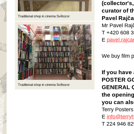
(collector's
curator of 
Traditional shop in cinema Světozor
Pavel Rajča
Mr Pavel Raj
T +420 608 3
E
pavel.rajc
We buy film p
If you have
POSTER GOO
Traditional shop in cinema Světozor
GENERAL QU
the opening
you can als
Terry Posters
E
info@
terry
T 224 946 82