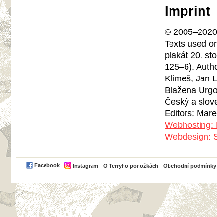
Imprint
© 2005–2020 
Texts used o
plakát 20. st
125–6). Autho
Klimeš, Jan L
Blažena Urgo
Český a slov
Editors: Mar
Webhosting: 
Webdesign: S
PayPal
Facebook
Instagram
O Terryho ponožkách
Obchodní podmínky