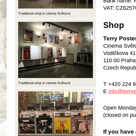
Bank name: F
VAT: CZ6257
Traditional shop in cinema Světozor
Shop
Terry Poste
Cinema Svět
Vodičkova 41
110 00 Praha
Czech Republ
Traditional shop in cinema Světozor
T +420 224 9
E
info@
terry
Open Monday 
(closed on pu
If you have